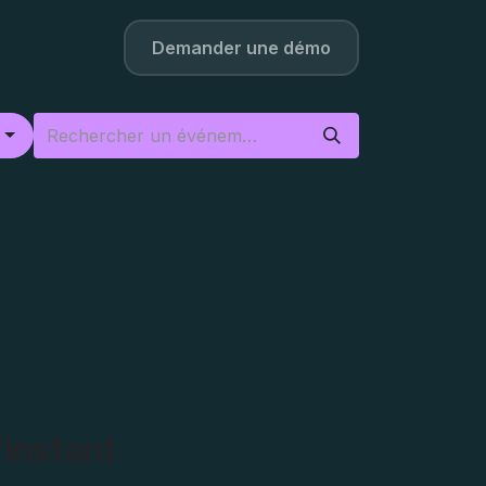
os
Contact
Demander une démo​
r
'instant