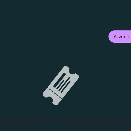
Fonctionnalités
Tarif
À prop
À veni
vénement n'est planifié pour l