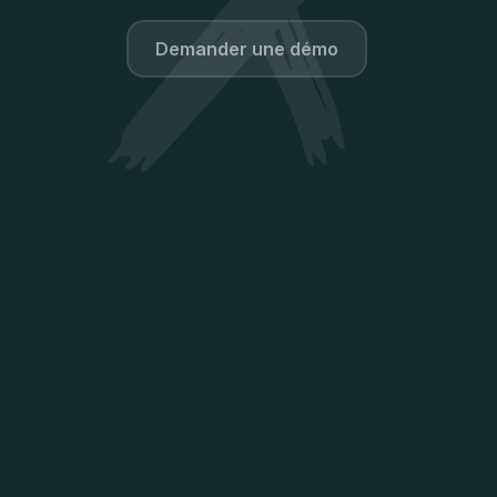
os
Contact
Demander une démo​