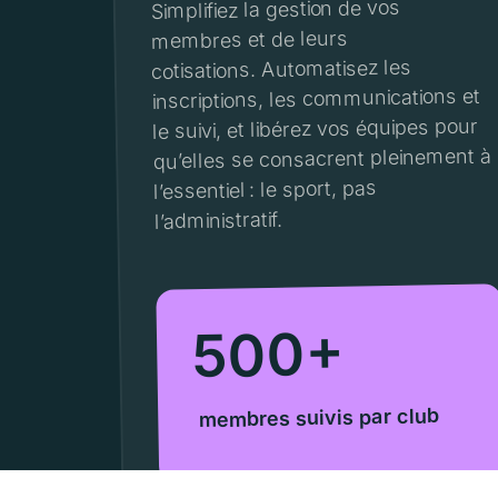
Simplifiez la gestion de vos
membres et de leurs
cotisations. Automatisez les
inscriptions, les communications et
le suivi, et libérez vos équipes pour
qu’elles se consacrent pleinement à
l’essentiel : le sport, pas
l’administratif.
500+
membres suivis par club